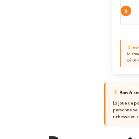
6
Ast
La sau
gélati
Bon à sa
La joue de p
personne sel
richesse en 