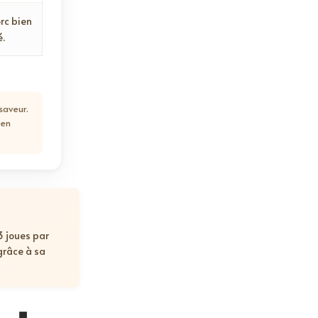
rc bien
é.
 saveur.
 en
3 joues par
grâce à sa