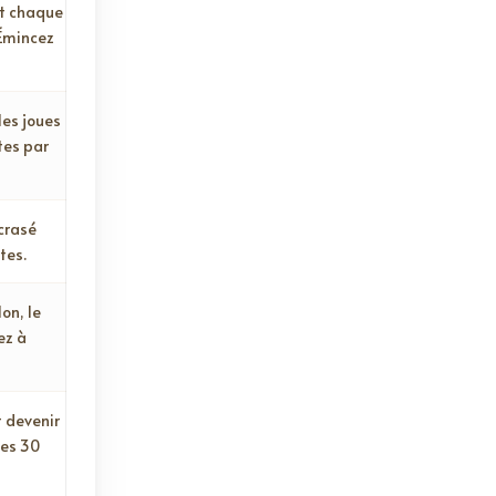
nt chaque
 Émincez
les joues
tes par
écrasé
tes.
lon, le
ez à
t devenir
les 30