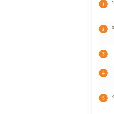
R
1
D
2
3
4
C
5