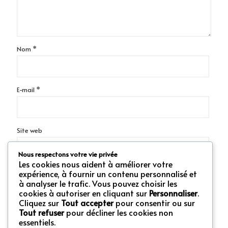
Nom
*
E-mail
*
Site web
Nous respectons votre vie privée
Les cookies nous aident à améliorer votre
Enregistrer mon nom, mon e-mail et mon site dans le
expérience, à fournir un contenu personnalisé et
navigateur pour mon prochain commentaire.
à analyser le trafic. Vous pouvez choisir les
cookies à autoriser en cliquant sur
Personnaliser
.
Cliquez sur
Tout accepter
pour consentir ou sur
Tout refuser
pour décliner les cookies non
essentiels.