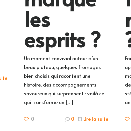
les
esprits ?
Un moment convivial autour d’un
Fa
beau plateau, quelques fromages
ap
bien choisis qui racontent une
ma
uite
histoire, des accompagnements
de
savoureux qui surprennent : voilà ce
st
qui transforme un
[…]
an
0
0
Lire la suite