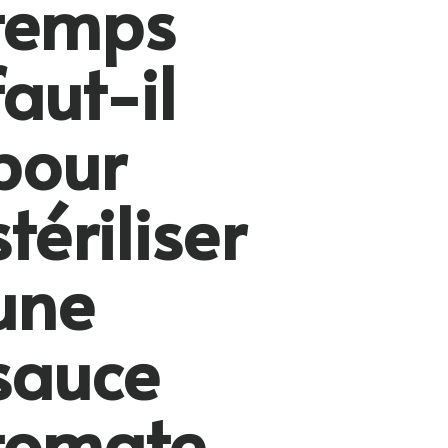
temps
faut-il
pour
stériliser
une
sauce
tomate