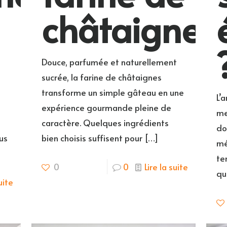
châtaignes
Douce, parfumée et naturellement
sucrée, la farine de châtaignes
transforme un simple gâteau en une
L’
expérience gourmande pleine de
me
s
caractère. Quelques ingrédients
do
us
bien choisis suffisent pour
[…]
mé
te
0
0
Lire la suite
qu
uite