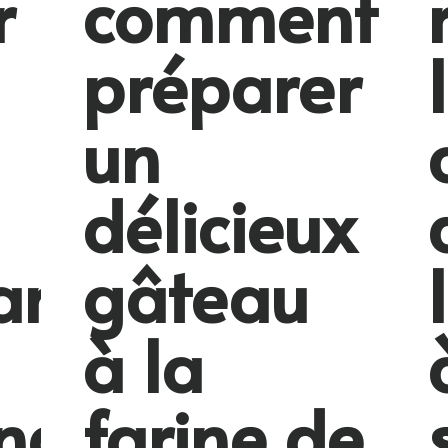
r
comment
préparer
un
délicieux
ant
gâteau
à la
nd
farine de