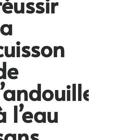
réussir
la
cuisson
de
l’andouille
à l’eau
sans