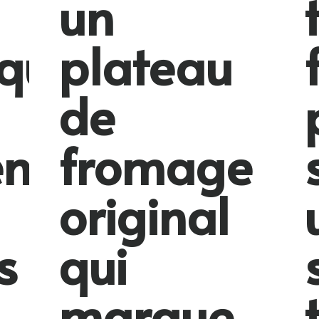
un
que
plateau
de
nt
fromage
original
s
qui
marque