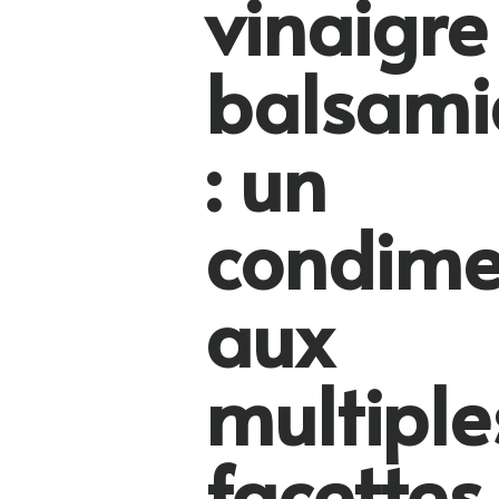
vinaigre
balsami
: un
condime
aux
multiple
facettes