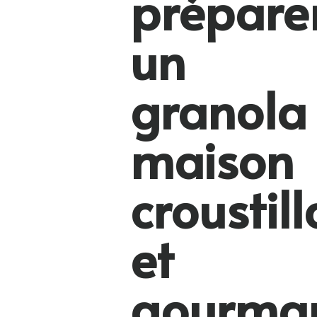
prépare
un
granola
maison
croustill
et
gourma