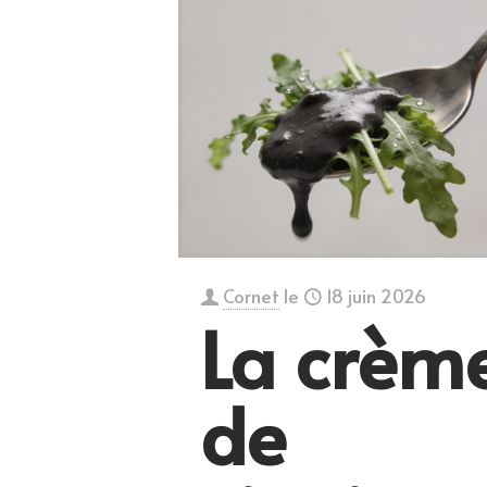
Cornet
le
18 juin 2026
La crèm
de